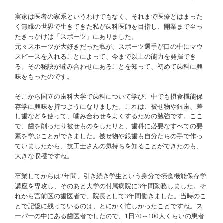
実家は医者の家系というわけでもなく、それまで医療とはまった
く無縁の世界で生きてきた私が歯科医師を目指し、開業まで至っ
たきっかけは「スポーツ」にありました。
元々スポーツが大好きだった私が、スポーツ選手が口の中にマウ
スピースを入れることによって、今まで以上の能力を発揮でき
る。その秘訣が噛み合わせにあることを知って、初めて歯科に興
味をもったのです。
そこから国立の歯科大学で歯科について学び、中でも摂食機能保
存学に興味を持つようになりました。これは、被せ物や銀歯、差
し歯などを使って、噛み合わせをよくするための勉強です。ここ
で、歯を削ったり被せものをしたりと、歯科に必要なすべての要
素を学ぶことができました。被せ物や銀歯も自分たちの手で作っ
ていましたから、技工士さんの気持ちを知ることができたのも、
大きな収穫ですね。
卒業してからは2年間、引き続き学生という身分で摂食機能保存学
講座を専攻し、そのあと大学の付属病院に3年間勤務しました。そ
れから宮前区の歯医者で、院長として3年間働きました。当時のこ
とで記憶に残っているのは、とにかく忙しかったことですね。ス
ーパーの中にある歯医者でしたので、1日70～100人くらいの患者