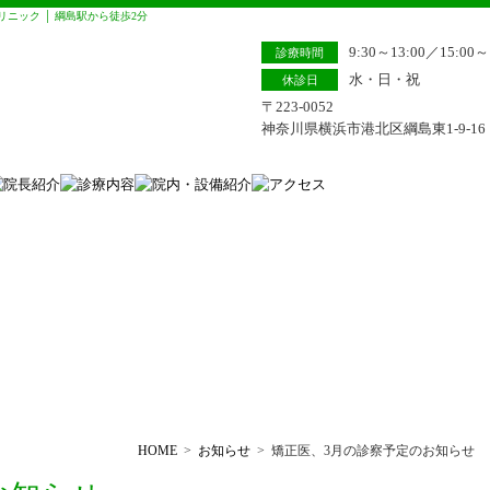
ニック │ 綱島駅から徒歩2分
9:30～13:00／15:00～
診療時間
水・日・祝
休診日
〒223-0052
神奈川県横浜市港北区綱島東1-9-16
HOME
>
お知らせ
>
矯正医、3月の診察予定のお知らせ